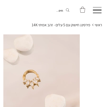
ראשי
>
פירסינג חישוק עם 5 עלים - זהב אמיתי 14K