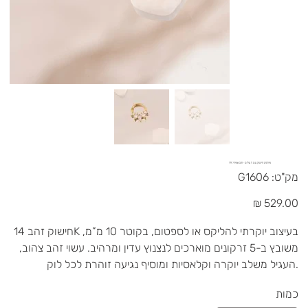
Γ
פירסינג חישוק עם 5 עלים - זהב אמיתי 14K
מק"ט
מק"ט:
G1606
G1606
מחיר
חישוק זהב 14K בעיצוב יוקרתי להליקס או לספטום, בקוטר 10 מ”מ,
משובץ ב-5 זרקונים מוארכים לנצנוץ עדין ומרהיב. עשוי זהב צהוב,
העגיל משלב יוקרה וקלאסיות ומוסיף נגיעה זוהרת לכל לוק.
כמות