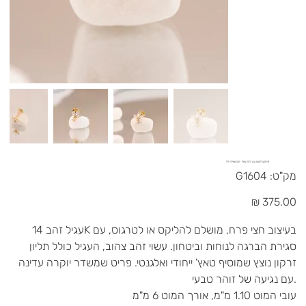
פירסינג לוטוס עם זרקון נופל - זהב אמיתי 14K
מק"ט
מק"ט:
G1604
G1604
מחיר
עגיל זהב 14K בעיצוב חצי פרח, מושלם להליקס או לטרגוס, עם
סגירת הברגה לנוחות וביטחון. עשוי זהב צהוב, העגיל כולל תליון
זרקון נוצץ שמוסיף טאץ’ ייחודי ואלגנטי. פריט שמשדר יוקרה עדינה
עם נגיעה של זוהר טבעי.
עובי המוט 1.10 מ"מ, אורך המוט 6 מ"מ