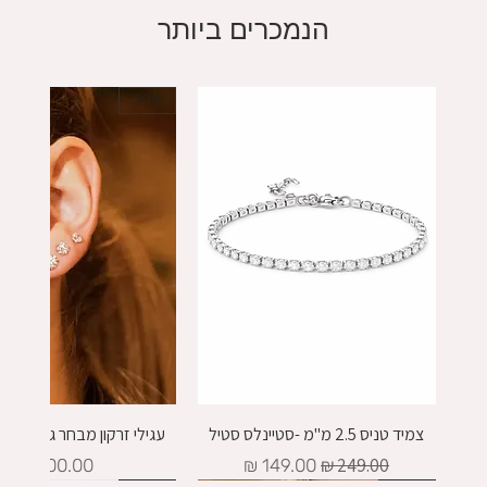
הנמכרים ביותר
20%
צמיד טניס 2.5 מ"מ -סטיינלס סטיל
עגילי זרקון מבחר גדלים - כסף
מחיר רגיל
מחיר מבצע
מחיר