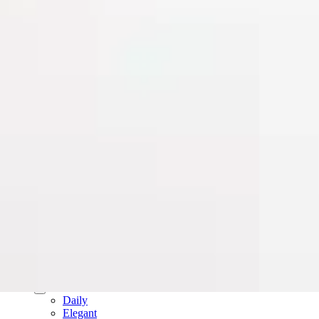
עגילי חישוק
עגילים נופלים
עגילי פנינים
עגילי פירסינג
עגילים ללא חור
צמידים
צמידי טבעת
צמידי טניס
צמידים עדינים
צמידים צבעוניים
תכשיטי זהב 14K
שרשראות זהב 14K
תליוני זהב אמיתי 14K
צמידי זהב 14K
חישוקי זהב 14K
עגילים זהב 14K
פירסינג זהב 14K
שעונים
שעון לגבר
שעון לאישה
קולקציות
Daily
Elegant