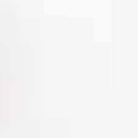
ראשי
SPRING SALE
Best Sellers
NEW COLLECTION
שרשראות
שרשראות תליון
שרשראות טניס
שרשראות פנינים
שרשראות עניבה
שרשראות צ׳וקר
שרשראות צבעוניות
שרשראות מגן דוד
שרשראות צאנקיות
שרשראות קשיחות
שרשראות חרוזים
טבעות
טבעות עדינות
טבעות טניס
טבעות זרת
טבעות צבעוניות
טבעות פתוחות
טבעות צאנקיות
עגילים
עגילים צמודים