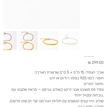
צמיד משובץ גורמט - כסף 925
מחיר
אורך הצמיד: 15 ס”מ + 5 ס”מ שרשרת הארכה
חומר: כסף 925 בציפוי רודיום או זהב
תיאור הפריט:
צמיד פס משובץ אבני זרקון בשילוב גורמט — מראה אלגנטי עם
נוכחות וסטייל ייחודי.
שילוב הזרקונים הנוצצים עם חוליות הגורמט יוצר תכשיט מרשים,
מודרני ומלא ברק