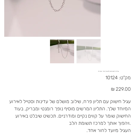
עגיל חור לוטוס וחובק ללא צורך בחור - כסף 925
מק"ט
מק"ט:
10124
10124
מחיר
עגיל חישוק עם תליון פרח, שילוב מושלם של עדינות וסטייל לאירוע
המיוחד שלך. התליון המרשים מוסיף נופך רומנטי ומבריק, בעוד
החישוק שומר על קווים נקיים ומודרניים. תכשיט שיבלט באירוע
ויהפוך אותך למרכז תשומת הלב.
.העגיל מיועד לחור אחד