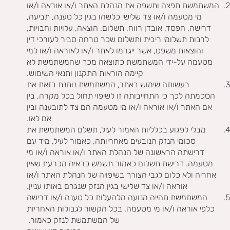
המשתמשת תפצה ותשפה את הנהלת האתר ו/או אוראה ו/או
מי מטעמה ו/או צד שלישי כלשהו בגין כל טענה, תביעה,
דרישה, הפסד, אובדן רווח, תשלום, הוצאה, עלויות וחבויות,
לרבות תשלומי ריבית ותשלום שכר טרחה סביר לעורכי דין
והוצאות משפט, אשר ייגרמו לאתר ו/או לאוראה ו/או למי
מטעמה על-ידי המשתמשת כתוצאה מכך שהמשתמשת לא
קיימה הוראות התקנון ותנאי השימוש.
בעשותה שימוש באתר, המשתמשת נותנת בזאת את
הסכמתה לכך כי התחייבותה זו לשיפוי תחול בכל מקרה, בין
אם האתר ו/או אוראה ו/או מי מטעמה הם צד לתובענה ובין
אם לאו.
מבלי לפגוע בכלליות האמור לעיל, תשלם המשתמשת את
סכומי הנזק הנובעים מאחריותה, כאמור לעיל, מיד עם
דרישתה הראשונה של הנהלת האתר ו/או אוראה ו/או מי
מטעמה. דרישת תשלום כאמור תשמש כראיה מכרעת שאין
אחריה ולא כלום לגבי הצורך בשיפויה של הנהלת האתר ו/או
אוראה ו/או צד שלישי בגין הנזק שנגרם באותו עניין.
המשתמשת תהייה מנועה מלהעלות כל טענה ו/או דרישה
כלפי אוראה ו/או מי מטעמה, בכל הקשור לגבולות האחריות
של המשתמשת לנזק כאמור.