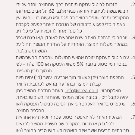
הזכות לביטול עסקה מותנית בכך שהמוצר יוחזר על ידי
המשתמשת לכתובת אוראה סניף אלנבי 62 תל אביב באריזתו
המקורית ומבלי שנפל במוצר כל פגם ולא נעשה בו שימוש. אין
באמור כדי לפגוע בזכותה של הנהלת האתר לפעול לקבלת
כל סעד אחר לו זכאית על פי כל דין.
יובהר כי הנהלת האתר אינה אחראית לאובדן ו/או פגם שנפל
במהלך משלוח המוצר. האחריות על החזרת המוצר תחול על
המשתמש בלבד.
עם ביטול העסקה יזוכה אמצעי התשלום שמסרה המשתמשת
בניכוי דמי ביטול בגובה 5% משווי העסקה או 100 ש"ח – לפי
הנמוך מבין השניים.
החלפת מוצר ניתן לעשות תוך ארבעה עשר (14) ימים מיום
קבלת המוצר ובהודעה מראש לכתובת הדואר
האלקטרוני
info@orea.co.il
. לאחר החזרת המוצר ניתן
יהיה לקבל זיכוי, בגובה עלות המוצר שהוחזר, לשימוש באתר.
יש לפרט בדואר האלקטרוני את הסיבה לביטול העסקה ו/או
החלפת המוצר.
הנהלת האתר לא תאפשר ביטול עסקה ולא תהא אחראית
לכל נזק או חבות במקרים של חשיפת המוצר לתנאים
סביבתיים חריגים אשר אינם תואמים לשימוש סביר במוצר ו/או