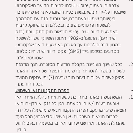
עדכונים, כאמור, יכול שיישלחו לתיבות הדואר האלקטרוני
שיימסרו על-ידי המשתמשות בעת רישומן לאתר או שהייתן בו.
בעשותך שימוש באתר זה, את נותנת בזה את הסכמתך
למשלוח פרסומים שונים, ובכללם תוכן שיווקי, לרבות
באמצעות דיוור ישיר, על-פי הוראות חוק התקשורת (בזק
ושידורים), התשמ"ב-1982. התוכן השיווקי עשוי להישלח
במגוון דרכים לרבות אך לא רק באמצעות דואר אלקטרוני,
מסרונים בטלפון נייד (SMS), פקס, דיוור ישיר, חיוג טלפוני
אוטומטי וכיו"ב.
ככל שאינך מעוניינת בקבלת הודעות מסוג זה, הנך מוזמנת
לשלוח בקשה להסרתך מרשימת התפוצה של האתר והאתר
יפסיק לשלוח אלייך הודעות תוך שבעה (7) ימי עסקים ממועד
קבלת הודעתך.
הפרת התקנון ותנאי השימוש
המשתמשת באתר מתחייבת לשפות את הנהלת האתר ו/או
אוראה בע"מ ו/או מי מטעמה, בגין כל נזק, אובדן-רווח או
הוצאה שייגרמו עקב הפרת התקנון ותנאי שימוש אלה על ידך,
לרבות הוצאות משפטיות. אין בשיפוי כדי לגרוע מכל סעד
שהנהלת האתר, ו/או שני יעקובי ו/או מי מטעמה זכאים לו על
פי דין.