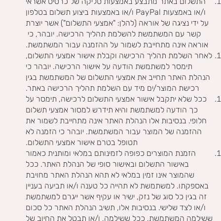
התשלום באתר מתבצע באמצעות סליקה של כרטיס אשראי
ו/או באמצעות PayPal ו/או באמצעות ביצוע תשלום בטלפון
על ידי נציגה של אוראה (להלן: "אמצעי התשלום") אשר יוצרת
קשר עם המשתמשת להשלמת תהליך הרכישה. יובהר, כי
אוראה אינה מתחייבת לשמור על ההזמנה עבור המשתמשת.
לאחר השלמת תהליך הרכישה וקבלת אישור אמצעי התשלום,
תימסר למשתמשת הודעה על אישור הרכישה. יובהר כי
הנהלת האתר תחייב את אמצעי התשלום של המשתמשת בגין
רכישת המוצר/ים מיד עם השלמת תהליך הרכישה באתר.
ככל שלא יתקבל אישור אמצעי התשלום לרכישה, תימסר על
כך הודעה למשתמשת והיא תידרש למסור אמצעי תשלום
חלופי. בנסיבות אלו הנהלת האתר אינה מתחייבת לשמור את
ההזמנה של המוצר עבור המשתמשת. יובהר כי הזמנה לא
תטופל בטרם אישור אמצעי התשלום.
הזמנת המוצרים כפופה לזמינותם במלאי ומותנית כאמור
באישור התשלום ובאישור סופי של הנהלת האתר. ככל
שהמוצר אינו זמין במלאי לא תהא הנהלת האתר מחויבת
באספקתו. למשתמשת לא תהייה כל טענה ו/או תביעה בעניין
זה בגין כל סוג של נזק, ישיר או עקיף אשר ייגרם למשתמשת
ו/או לצד שלישי. בנסיבות אלו, תשיב הנהלת האתר כל סכום
ששילמה המשתמשת, ככל ששילמה, ו/או תבטל את החיוב של