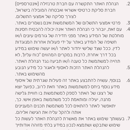
הנהלת האתר התקשרה עם חברת טרנזילה (אינטרספייס)
חברת סליקת כרטיסי אשראי ואבטחה המובילה בישראל,
לצורך סליקה של אמצעי התשלום.
פרטי אמצעי התשלום של המשתמשות אינם נשמרים באתר.
עם זאת, יובהר כי הנהלת האתר אינה יכולה להבטיח חסינות
מוחלטת של המידע באתר מפני חדירה של גורמים עיונים ו/או
חשיפה של המידע באתר על ידי פעולות אחרות המנוגדות
לדין. ככל שצד שלישי יחדור לאתר ו/או יעשה שימוש במידע
בכל דרך אחרת, לרבות במקרים המהווים "כוח עליון", לא
תהייה למשתמשת כל טענה ו/או תביעה נגד הנהלת האתר.
להנהלת האתר הזכות לאסוף ולאגור כל מידע הנובע
מהשימוש באתר.
בנוסף, עשויה להתבצע באתר זה פעילות שגרתית של איסוף
מידע נוסף ביחס למשתמשות באתר וזאת לרוב, כפועל יוצא
של רצונו של האתר לספק למשתמשות בו חוויית גלישה
מהנה, יעילה ומותאמת לכל משתמשת באופן אישי. כך,
יתאפשר לאתר להתאים לכל משתמשת תכנים המעניינים
אותה ולהקל עליה את הגישה אליהם.
בעשותך שימוש באתר את מאשרת להנהלת האתר לעשות כל
שימוש שתבקש ושתמצא לנכון במידע בלתי מזוהה אודותייך