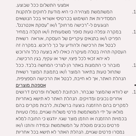
אמצעי התשלום ככל שבוצע.
המשתמשת מצהירה כי היא מודעת לחוקים ולתקנות
המסדירות את השימוש בכרטיסי אשראי בכל הנושאים
הנוגעים ל-"רכישה מרחוק" ו/או "עסקת אינטרנט".
במקרה ונפלה טעות סופר משמעותית ו/או תקלה במחיר
הפריט ו/או בתנאים עיקריים של העסקה, אוראה רשאית
לבטל את הרכישה ולהודיע על כך לרוכש. במקרה זה
העסקה תהיה בטלה מעיקרה כאילו לא בוצעה כלל והרוכש
לא יהא זכאי לכל פיצוי, ישיר או עקיף, בגין הרכישה.
מובהר כי התמונות באתר הן לצרכי המחשה בלבד. ככל
שתחול טעות בתיאור המוצר ו/או בתמונת המוצר רשאית
הנהלת האתר, אך לא חייבת, לבטל את הרכישה הספציפית.
אספקת מוצרים
יש לוודא שהמוצר שנבחר, הכתובת למשלוח ופרטים דרושים
אחרים נכונים ומדויקים. הנהלת האתר לא תישא באחריות
למקרים בהם ההזמנה בוצעה ברשלנות, לרבות מקרים בהם
מולאו על ידי המשתמשת פרטי משלוח שגויים, נפלו טעויות
בכמויות ההזמנה או הוזמן מוצר שגוי. יודגש כי החובה למלא
פרטים נכונים מוטלת על המשתמשת ובמידה והוזנו ו/או
נמסרו פרטים שגויים, הנהלת האתר לא תישא בכל אחריות