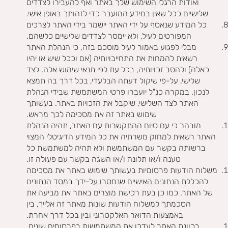
Γ
ואודות הרגלי השימוש שלך באתר ואף להעבירו לצדדים
שלישיים ככל שאין במידע המועבר כדי לזהותך באופן אישי.
כל המידע שנאסף על ידי האתר יישמר בידי האתר לצרכים
המפורטים לעיל, ולא יימסר לצדדים שלישיים כלשהם.
מבלי לפגוע באמור לעיל מוסכם בזה, כי הנהלת האתר
רשאית להמחות את התחייבויותיה (אם וככל שיש או יהיו
כאלה) ולהסב זכויותיה, בכל עת לפי תנאי שימוש אלה, לצד
שלישי, על-פי שיקול דעתה הבלעדי, בכל דרך בה תמצא
לנכון. במקרה כנ"ל יועברו פרטי המשתמשת שבידי הנהלת
האתר לצד השלישי, שיקבל את הזכויות באתר. בעשותך
שימוש באתר זה את מסכימה לכך מראש.
מובהר כי עם סיום ההתקשרות עם האתר, תהיה הנהלת
האתר רשאית למחוק משרתיה את כל המידע הדיגיטלי המצוי
ברשותה בקשר עם המשתמשת ולא תהיה למשתמשת כל
טענה ו/או תלונה ו/או השגה בקשר עם פעולה זו.
משלוח הודעות פרסומיות בעשותך שימוש באתר את מסכימה
להכללת הנתונים האישיים שנמסרו על-ידך במסד הנתונים
של האתר. כמו כן בעת רכישת מוצרים באתר את מביעה את
הסכמתך למשלוח הודעות שונות מאתר זה אלייך, בין
באמצעות הדואר האלקטרוני ובין בכל דרך אחרת.
בכוונת האתר לעדכן את המשתמשות בפרסומים שונים.