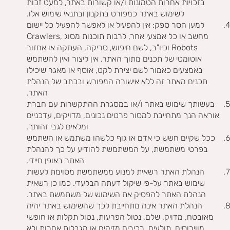
בזכויות אחרות הטמונות ו/או קשורות באתר, למעט זכות
לשימוש באתר כמפורט בתקנון ובתנאי שימוש אלו.
למען הסר ספק: אין להפעיל או לאפשר להפעיל כל יישום
מחשב או כל אמצעי אחר, לרבות תוכנות מסוג Crawlers,
Robots וכיו"ב, לשם חיפוש, סריקה, העתקה או אחזור
אוטומטי של תכנים מתוך האתר. אין ליצור ואין להשתמש
באמצעים כאמור לשם יצירת לקט, אוסף או מאגר שיכילו
תכנים מאתר זה ללא אישורה המפורש ובכתב של הנהלת
האתר.
בעשותך שימוש באתר ו/או במסגרת ההתקשרות עם חברת
אוראה הנך מתחייבת למסור פרטים נכונים, מדויקים, עדכניים
ומלאים לגבי זהותך.
ככל שקיים חשש כי אדם או גוף כלשהו משתמש או השתמש
בפרטי משתמשת, על המשתמשת להודיע על כך להנהלת
האתר באופן מיידי.
הנהלת האתר רשאית למנוע ממשתמשת מסוימת לעשות
שימוש באתר על-פי שיקול דעתה הבלעדי. כמו כן רשאית
הנהלת האתר להפסיק את השימוש של משתמשת באתר.
הנהלת האתר אינה מתחייבת לכך שהשימוש באתר יהיה
מאובטח, מדויק, שלם, נטול הפרעות, נטול תקלות או חופשי
מווירוסים, תולעים, רכיבים מזיקים או מגבלות אחרות ולא