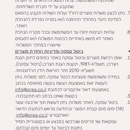
שסיפקה המשתמשת, עלות המשלוח תהא על פי העלות
שתקבע על ידי חברת השליחויות.
ניתן לבצע משלוח מוצרים לחו"ל ועלות השילוח תקבע בהתאם
למדינת היעד בתהליך ההזמנה ו/או בפנייה נפרדת להנהלת
האתר.
עלויות הביטוח יחולו על המשתמשת ובכל מקרה הנהלת
האתר לא תישא באחריות לביטוח המשלוח ו/או לפגמים
שייווצרו במהלך המשלוח.
ביטול עסקה ומדיניות החזרת מוצרים
אופן רכישת מוצרים וביטול עסקה באתר כפופים לחוק הגנת
הצרכן, תשמ"א-1981, תקנות הגנת הצרכן (ביטול עסקה),
תשע"א-2010 ויתר הוראות הדין הרלוונטיות.
במידה ומשתמשת מעוניינת לבטל עסקה, לפני משלוח, ניתן
לעשות זאת באמצעות הגשת בקשה מתאימה בכתב
באמצעות דואר אלקטרוני לכתובת
info@orea.co.il
בקשות שאינן בכתב לא תתקבלנה.
ביטול עסקה, לאחר משלוח, ניתן לעשות תוך ארבעה עשר
(14) ימים מיום קבלת המוצר ובהודעה מראש לכתובת הדואר
האלקטרוני
info@orea.co.il
.
עסקאות של פריטים שנרכשו במבצע או בקטגוריית הסייל
ניתנות לביטול עד יומיים מיום קבלתם.