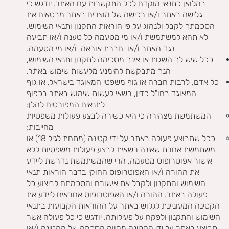
במלואן כתנאי מוקדם לכל התקשרות עם האתר. יודגש כי
גלישה באתר ו/או רכישה של מוצרים באתר מבטאים את
הסכמתך לקבל ולנהוג על פי הוראות התקנון ותנאי השימוש.
לא תהא למשתמשת ו/או מי מטעמה כל טענה ו/או תביעה
נגד האתר ו/או חברת אוראה ו/או מי מטעמה.
ככל שיש לך השגות או אינך מסכימה לתקנון ותנאי השימוש,
הנך מתבקשת להימנע מלעשות שימוש באתר.
כל אדם, לרבות חברה או גוף משפטי המאוגד בישראל, או גוף
המאוגד בחו"ל כדין, רשאי לעשות שימוש באתר בכפוף
לתנאים המפורטים להלן:
המשתמשת מצהירה כי היא כשירה לבצע פעולות משפטיות
מחייבות;
ככל שתבוצע פעולה באתר על ידי קטינה (מתחת לגיל 18) או
משתמשת אחרת שאינה רשאית לבצע פעולות משפטיות ללא
אישור אפוטרופוס מטעמה, הרי שהמשתמשת נדרשת ליידע
את ההורה ו/או האפוטרופוס החוקי בדבר הוראות תנאי
השימוש והתקנון ולקבל את אישורם והסכמתם לביצוע כל
פעולה באתר. ההורה ו/או האפוטרופוס אחראים ליידע את
הקטינה המעוניינת לגלוש באתר על ההוראות הקבועות בתנאי
השימוש והתקנון ולפקח על פעילותה. יודגש כי כל פעולה אשר
תבוצע באתר על ידי הקטינה מהווה הסכמה של הקטינה ו/או