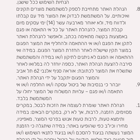
הנחיות השימוש ככל שישנן.
הנהלת האתר מתחייבת לספק למשתמשת מוצרים תקינים
ואיכותיים. על המשתמשת לבדוק את המוצר מיד עם קבלתו
ולדווח מיד, ולא יאוחר מארבעה עשר (14) ימי עסקים מיום
קבלת המוצר, להנהלת האתר על כל אי התאמה או פגם
באמצעות בקשה מתאימה בכתב, ולאפשר להנהלת האתר
לתקן את הפגם ו/או אי ההתאמה ולהחליף את המוצר הפגום
במוצר תקין שיישלח לאחר החזרת המוצר הפגום. במידה ואי
ההתאמה או הפגם לא ניתנים לתיקון ו/או במידה והמשתמשת
סירבה להצעת הנהלת האתר, כספה יוחזר לה במלואו לאחר
שתשלח את המוצר לכתובת: אוראה סניף אלנבי 62 תל אביב
והמוצר הפגום יתקבל על ידי הנהלת האתר.
יובהר כי בנסיבות של ביטול עסקה ו/או החלפה ו/או אי
התאמה ו/או פגם – עלויות המשלוח של המוצר יחולו על
המשתמשת בלבד.
הנהלת האתר שומרת לעצמה את הזכות לבטל, במקרים
מסוימים, הזמנה, לרבות, אך לא רק, במקרים הבאים: במידה
ותימצא טעות, לרבות טעות אנוש בפרטי המוצר, מאפייניו,
מחירו וכיו"ב כפי שהופיעו באתר; במידה שיתגלה כי הזמנת
המוצר נעשתה בניגוד להסכם ו/או בניגוד לתנאי השימוש ו/או
תוך פגיעה בצד שלישי. הודעה על ביטול עסקה על ידי הנהלת