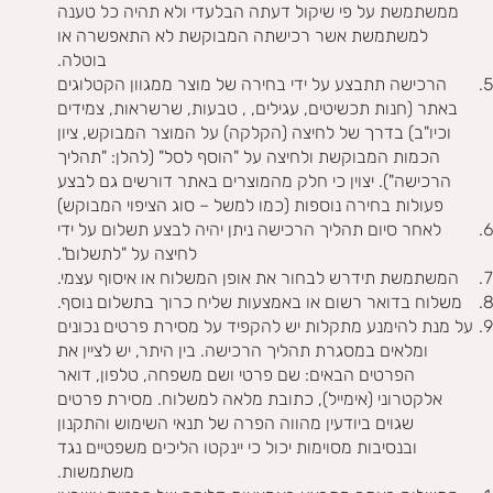
ממשתמשת על פי שיקול דעתה הבלעדי ולא תהיה כל טענה
למשתמשת אשר רכישתה המבוקשת לא התאפשרה או
בוטלה.
הרכישה תתבצע על ידי בחירה של מוצר ממגוון הקטלוגים
באתר (חנות תכשיטים, עגילים, , טבעות, שרשראות, צמידים
וכיו"ב) בדרך של לחיצה (הקלקה) על המוצר המבוקש, ציון
הכמות המבוקשת ולחיצה על "הוסף לסל" (להלן: "תהליך
הרכישה"). יצוין כי חלק מהמוצרים באתר דורשים גם לבצע
פעולות בחירה נוספות (כמו למשל – סוג הציפוי המבוקש)
לאחר סיום תהליך הרכישה ניתן יהיה לבצע תשלום על ידי
לחיצה על "לתשלום".
המשתמשת תידרש לבחור את אופן המשלוח או איסוף עצמי.
משלוח בדואר רשום או באמצעות שליח כרוך בתשלום נוסף.
על מנת להימנע מתקלות יש להקפיד על מסירת פרטים נכונים
ומלאים במסגרת תהליך הרכישה. בין היתר, יש לציין את
הפרטים הבאים: שם פרטי ושם משפחה, טלפון, דואר
אלקטרוני (אימייל), כתובת מלאה למשלוח. מסירת פרטים
שגוים ביודעין מהווה הפרה של תנאי השימוש והתקנון
ובנסיבות מסוימות יכול כי יינקטו הליכים משפטיים נגד
משתמשות.