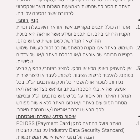
האתר תימסר למשתמשת באמצעות משלוח דואר אלקטרוני
לכתובת אשר נמסרה על ידה.
קניין רוחני
אתר זה כולל תכנים מקוריים, אשר אוראה היא בעלת זכויות
הקניין הרוחני בהם, וכן תכנים ומידע אשר אוראה היא בעלת
ההרשאה הנדרשת לשם עשיית שימוש בהם.
השימוש באתר אינו מקנה למשתמשת כל זכות לעשות שימוש
בקניינה הרוחני של אוראה ו/או הנהלת האתר ו/או של צדדים
שלישיים.
אין להעתיק באופן מלא או חלקי, להציג בפומבי, להפיץ, לבצע
בפומבי, להעביר לרשות הציבור, לשנות, לעבד או ליצור יצירות
נגזרות, למכור או להשכיר כל חלק מהתכנים הנ"ל, בכל
אמצעי שהוא, בלי הסכמה בכתב ומראש מצד אוראה ו/או
הנהלת האתר. חל איסור על כל שימוש בתכנים הנ"ל ובסימני
מסחר המופיעים באתר ו/או לוגו האתר ללא אישור מפורש
לכך מראש ובכתב אוראה ו/או הנהלת האתר.
איסוף מידע, שמירתו ואבטחתו
האתר פועל בהתאם לתקן PCI DSS (Payment Card
Industry Data Security Standard) על מנת להבטיח
הגנה על נתוני האשראי של המשתמשות.