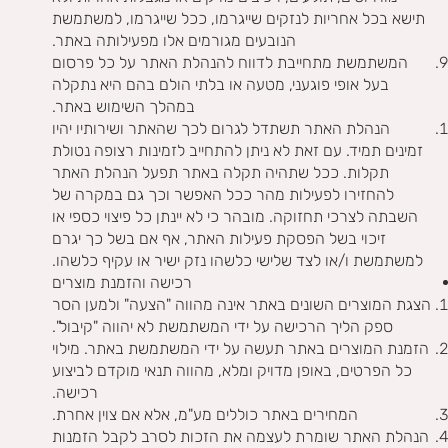
תישא בכל אחריות לנזקים שייגרמו, ככל שייגרמו, למשתמשת
הנובעים מגורמים אלו מפעילותה באתר.
המשתמשת מתחייבת לדווח להנהלת האתר על כל פרסום
בעל אופי פוגעני, מטעה או בלתי הולם בהם היא נתקלה
במהלך השימוש באתר.
הנהלת האתר תשתדל לגרום לכך שהאתר ושירותיו יהיו
זמינים תמיד. עם זאת לא ניתן להתחייב לזמינות רצופה נטולת
תקלות. ככל שתהיה תקלה באתר תפעל הנהלת האתר
להחזירו לפעילות מהר ככל האפשר וכך גם במקרה של
השבתה לצרכי תחזוקה. מובהר כי לא יינתן כל פיצוי כספי או
זיכוי בשל הפסקת פעילות האתר, אף אם בשל כך יגרם
למשתמשת ו/או לצד שלישי כלשהו נזק ישיר או עקיף כלשהו.
רכישה והזמנת מוצרים
הצגת המוצרים השונים באתר אינה מהווה "הצעה" ולמען הסר
ספק הליך הרכישה על ידי המשתמשת לא יהווה "קיבול".
הזמנת המוצרים באתר תעשה על ידי המשתמשת באתר. מילוי
כל הפרטים, באופן מדויק ומלא, מהווה תנאי מוקדם לביצוע
רכישה.
המחירים באתר כוללים מע"מ, אלא אם צוין אחרת.
הנהלת האתר שומרת לעצמה את הזכות לסרב לקבל הזמנות