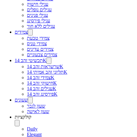
עגילי חישוק
עגילים נופלים
עגילי פנינים
עגילי פירסינג
עגילים ללא חור
צמידים
צמידי טבעת
צמידי טניס
צמידים עדינים
צמידים צבעוניים
תכשיטי זהב 14K
שרשראות זהב 14K
תליוני זהב אמיתי 14K
צמידי זהב 14K
חישוקי זהב 14K
עגילים זהב 14K
פירסינג זהב 14K
שעונים
שעון לגבר
שעון לאישה
קולקציות
Daily
Elegant