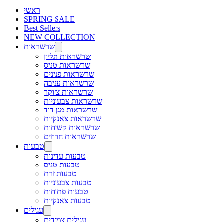
ראשי
SPRING SALE
Best Sellers
NEW COLLECTION
שרשראות
שרשראות תליון
שרשראות טניס
שרשראות פנינים
שרשראות עניבה
שרשראות צ׳וקר
שרשראות צבעוניות
שרשראות מגן דוד
שרשראות צאנקיות
שרשראות קשיחות
שרשראות חרוזים
טבעות
טבעות עדינות
טבעות טניס
טבעות זרת
טבעות צבעוניות
טבעות פתוחות
טבעות צאנקיות
עגילים
עגילים צמודים