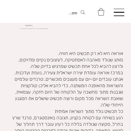
Orea's Story
In every piece of jewelry, there is a story waiting to be told
אוראה היא לא רק תכשיט היא חוויה.
מותג שנולד מאהבה לאסתטיקה, לעיצובים נקיים ומדויקים,
ולרצון להביא לכל אחת תכשיט שמרגיש בדיוק שלה.
במרכז אוראה עומדת יצירה ישראלית צעירה, נועזת ועדכנית.
אנחנו עובדים יום-יום עם מעצבים מוכשרים, טרנדים עולמיים
והשראות מהאופנה המשתנה, כדי להביא אליכן קולקציות
שנבנות מתוך מחשבה על הלקוחה של היום חזקה, עצמאית,
שואבת השראה מכל מקום ורוצה תכשיט שישלים את הסגנון
הייחודי שלה.
כל תכשיט נולד מתוך השראה אמיתית
רגע בשיחה עם לקוחה בקניון, תגובה באינסטגרם, טרנד שרץ
בחו״ל, סקיצה שנולדה בלילה כל רעיון עובר דרך תהליך של
ליטוש, התאמה, בדיקות איכות וירידה לפרטים הקטנים ביותר,