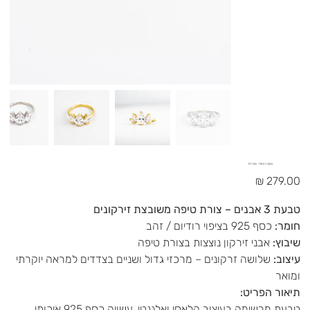
טבעת 3 טיפות - כסף 925
מחיר
טבעת 3 אבנים – צורת טיפה משובצת זירקונים
חומר:
כסף 925 בציפוי רודיום / זהב
שיבוץ:
אבני זירקון נוצצות בצורת טיפה
עיצוב:
שלושה זרקונים – מרכזי גדול ושניים בצדדים למראה יוקרתי
ומואר
תיאור הפריט:
טבעת מרשימה בעיצוב קלאסי ואלגנטי, עשויה כסף 925 איכותי