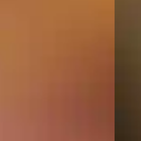
ראשי
SPRING SALE
Best Sellers
NEW COLLECTION
שרשראות
שרשראות תליון
שרשראות טניס
שרשראות פנינים
שרשראות עניבה
שרשראות צ׳וקר
שרשראות צבעוניות
שרשראות מגן דוד
שרשראות צאנקיות
שרשראות קשיחות
שרשראות חרוזים
טבעות
טבעות עדינות
טבעות טניס
טבעות זרת
טבעות צבעוניות
טבעות פתוחות
טבעות צאנקיות
עגילים
עגילים צמודים