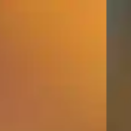
top of page
Menu
Close