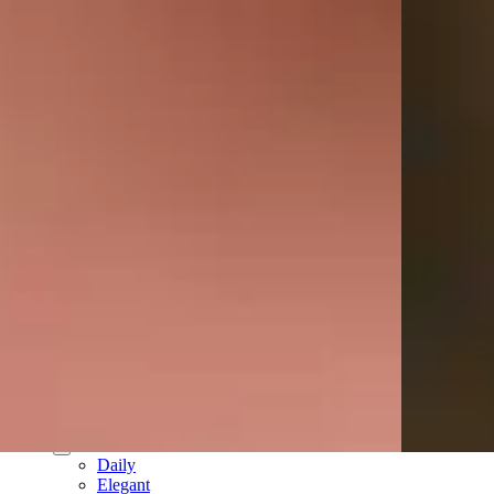
עגילי חישוק
עגילים נופלים
עגילי פנינים
עגילי פירסינג
עגילים ללא חור
צמידים
צמידי טבעת
צמידי טניס
צמידים עדינים
צמידים צבעוניים
תכשיטי זהב 14K
שרשראות זהב 14K
תליוני זהב אמיתי 14K
צמידי זהב 14K
חישוקי זהב 14K
עגילים זהב 14K
פירסינג זהב 14K
שעונים
שעון לגבר
שעון לאישה
קולקציות
Daily
Elegant