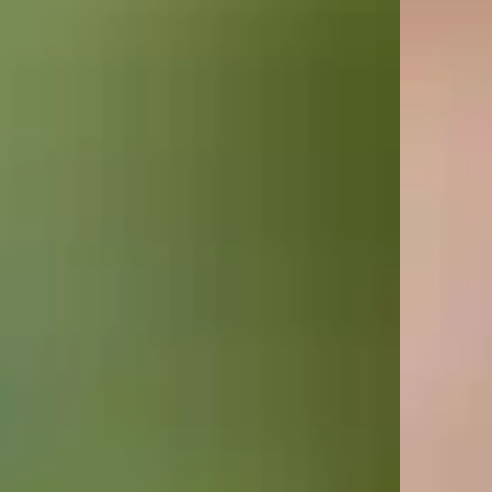
ראשי
SPRING SALE
Best Sellers
NEW COLLECTION
שרשראות
שרשראות תליון
שרשראות טניס
שרשראות פנינים
שרשראות עניבה
שרשראות צ׳וקר
שרשראות צבעוניות
שרשראות מגן דוד
שרשראות צאנקיות
שרשראות קשיחות
שרשראות חרוזים
טבעות
טבעות עדינות
טבעות טניס
טבעות זרת
טבעות צבעוניות
טבעות פתוחות
טבעות צאנקיות
עגילים
עגילים צמודים