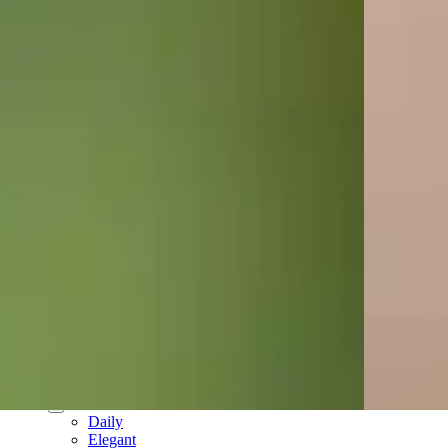
עגילי חישוק
עגילים נופלים
עגילי פנינים
עגילי פירסינג
עגילים ללא חור
צמידים
צמידי טבעת
צמידי טניס
צמידים עדינים
צמידים צבעוניים
תכשיטי זהב 14K
שרשראות זהב 14K
תליוני זהב אמיתי 14K
צמידי זהב 14K
חישוקי זהב 14K
עגילים זהב 14K
פירסינג זהב 14K
שעונים
שעון לגבר
שעון לאישה
קולקציות
Daily
Elegant