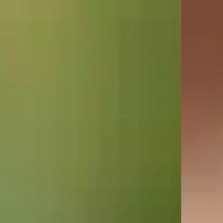
top of page
Menu
Close