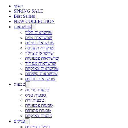
ראשי
SPRING SALE
Best Sellers
NEW COLLECTION
שרשראות
שרשראות תליון
שרשראות טניס
שרשראות פנינים
שרשראות עניבה
שרשראות צ׳וקר
שרשראות צבעוניות
שרשראות מגן דוד
שרשראות צאנקיות
שרשראות קשיחות
שרשראות חרוזים
טבעות
טבעות עדינות
טבעות טניס
טבעות זרת
טבעות צבעוניות
טבעות פתוחות
טבעות צאנקיות
עגילים
עגילים צמודים