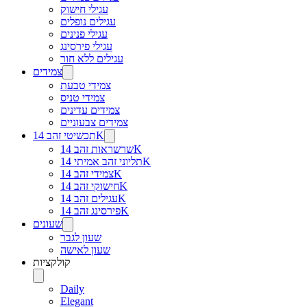
עגילי חישוק
עגילים נופלים
עגילי פנינים
עגילי פירסינג
עגילים ללא חור
צמידים
צמידי טבעת
צמידי טניס
צמידים עדינים
צמידים צבעוניים
תכשיטי זהב 14K
שרשראות זהב 14K
תליוני זהב אמיתי 14K
צמידי זהב 14K
חישוקי זהב 14K
עגילים זהב 14K
פירסינג זהב 14K
שעונים
שעון לגבר
שעון לאישה
קולקציות
Daily
Elegant