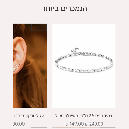
הנמכרים ביותר
20%
צמיד טניס 2.5 מ"מ -סטיינלס סטיל
עגילי זרקון מבחר גדלים - כסף
מחיר רגיל
מחיר מבצע
מחיר