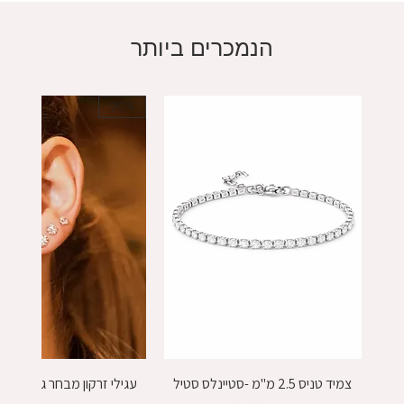
הנמכרים ביותר
20%
צמיד טניס 2.5 מ"מ -סטיינלס סטיל
עגילי זרקון מבחר גדלים - כסף