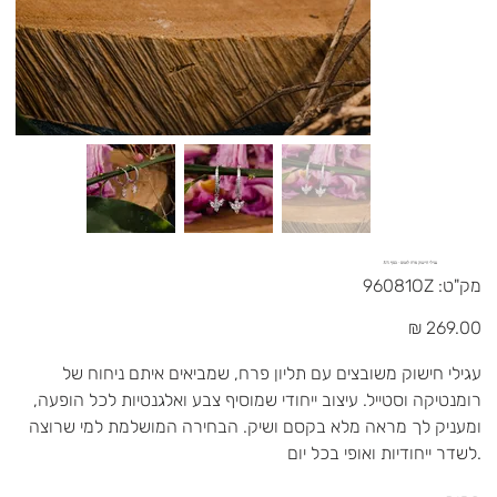
עגילי חישוק פרח לוטוס - כסף 925
מק"ט
מק"ט:
96081OZ
96081OZ
מחיר
עגילי חישוק משובצים עם תליון פרח, שמביאים איתם ניחוח של
רומנטיקה וסטייל. עיצוב ייחודי שמוסיף צבע ואלגנטיות לכל הופעה,
ומעניק לך מראה מלא בקסם ושיק. הבחירה המושלמת למי שרוצה
לשדר ייחודיות ואופי בכל יום.