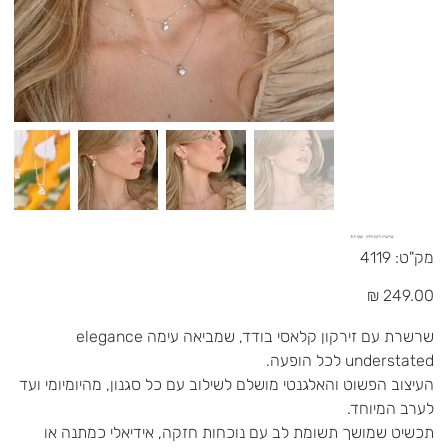
שרשרת זרקון תליון - כסף 925
מק"ט
מק"ט:
4119
4119
מחיר
שרשרת עם זירקון קלאסי בודד, שמביאה עימה elegance
understated לכל הופעה.
העיצוב הפשוט והאלגנטי מושלם לשילוב עם כל סגנון, מהיומיומי ועד
לערב המיוחד.
תכשיט שמושך תשומת לב עם נוכחות חזקה, אידיאלי כמתנה או