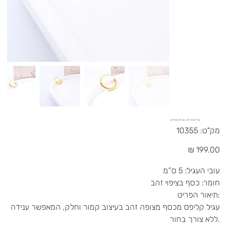
עגיל ללא חור חלק - כסף 925 בציפוי זהב
מק"ט
מק"ט:
10355
10355
מחיר
עובי העגיל: 5 ס”מ
חומר: כסף בציפוי זהב
תיאור הפריט:
עגיל קליפס מכסף מצופה זהב בעיצוב קמור וחלק, המאפשר ענידה
ללא צורך בחור.