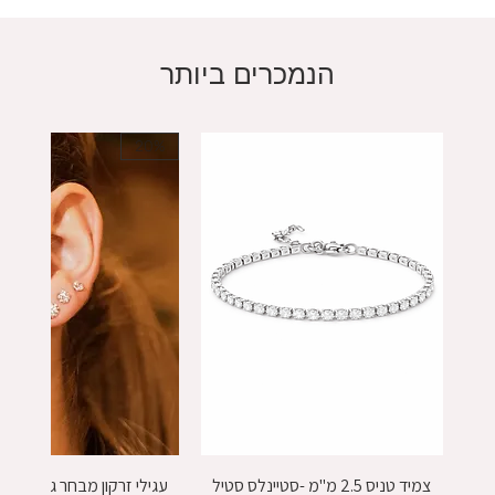
הנמכרים ביותר
20%
צמיד טניס 2.5 מ"מ -סטיינלס סטיל
עגילי זרקון מבחר גדלים - כסף