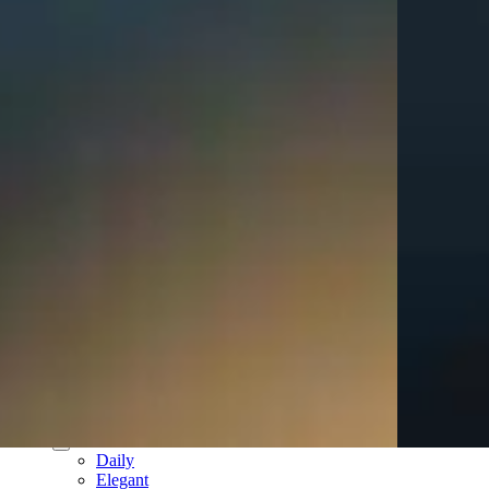
עגילי חישוק
עגילים נופלים
עגילי פנינים
עגילי פירסינג
עגילים ללא חור
צמידים
צמידי טבעת
צמידי טניס
צמידים עדינים
צמידים צבעוניים
תכשיטי זהב 14K
שרשראות זהב 14K
תליוני זהב אמיתי 14K
צמידי זהב 14K
חישוקי זהב 14K
עגילים זהב 14K
פירסינג זהב 14K
שעונים
שעון לגבר
שעון לאישה
קולקציות
Daily
Elegant