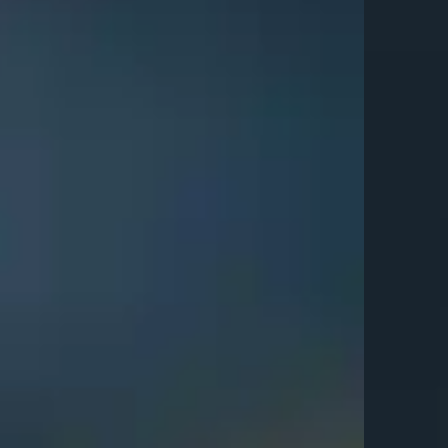
ראשי
SPRING SALE
Best Sellers
NEW COLLECTION
שרשראות
שרשראות תליון
שרשראות טניס
שרשראות פנינים
שרשראות עניבה
שרשראות צ׳וקר
שרשראות צבעוניות
שרשראות מגן דוד
שרשראות צאנקיות
שרשראות קשיחות
שרשראות חרוזים
טבעות
טבעות עדינות
טבעות טניס
טבעות זרת
טבעות צבעוניות
טבעות פתוחות
טבעות צאנקיות
עגילים
עגילים צמודים