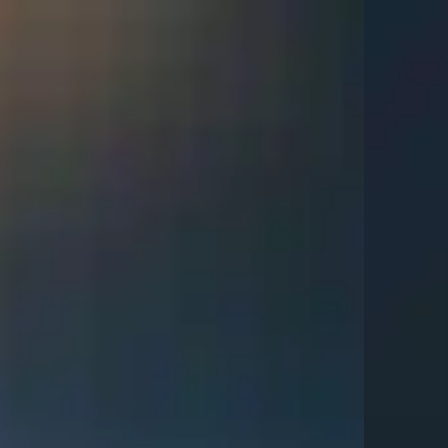
top of page
Menu
Close