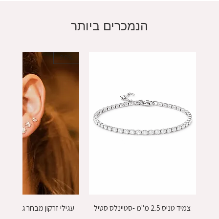
הנמכרים ביותר
20%
צמיד טניס 2.5 מ"מ -סטיינלס סטיל
עגילי זרקון מבחר גדלים - כסף