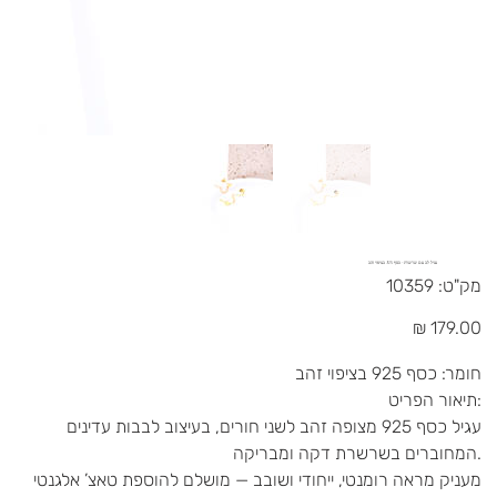
עגיל לב עם שרשרת - כסף 925 בציפוי זהב
מק"ט
מק"ט:
10359
10359
מחיר
חומר: כסף 925 בציפוי זהב
תיאור הפריט:
עגיל כסף 925 מצופה זהב לשני חורים, בעיצוב לבבות עדינים
המחוברים בשרשרת דקה ומבריקה.
מעניק מראה רומנטי, ייחודי ושובב — מושלם להוספת טאצ’ אלגנטי