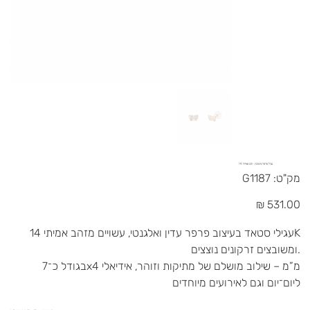
עגיל פרפר משובץ - זהב אמיתי 14K
מק"ט
מק"ט:
G1187
G1187
מחיר
עגילי סטאד בעיצוב פרפר עדין ואלגנטי, עשויים מזהב אמיתי 14K
ומשובצים זרקונים נוצצים.
בגודל כ־7x4 מ”מ – שילוב מושלם של מתיקות וזוהר, אידיאלי
ליום־יום וגם לאירועים מיוחדים