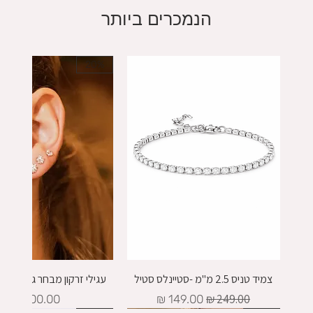
הנמכרים ביותר
20%
צמיד טניס 2.5 מ"מ -סטיינלס סטיל
עגילי זרקון מבחר גדלים - כסף
מחיר רגיל
מחיר מבצע
מחיר