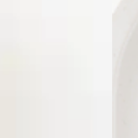
ראשי
SPRING SALE
Best Sellers
NEW COLLECTION
שרשראות
שרשראות תליון
שרשראות טניס
שרשראות פנינים
שרשראות עניבה
שרשראות צ׳וקר
שרשראות צבעוניות
שרשראות מגן דוד
שרשראות צאנקיות
שרשראות קשיחות
שרשראות חרוזים
טבעות
טבעות עדינות
טבעות טניס
טבעות זרת
טבעות צבעוניות
טבעות פתוחות
טבעות צאנקיות
עגילים
עגילים צמודים