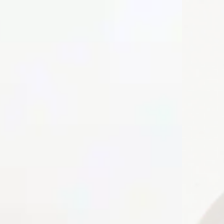
top of page
Menu
Close