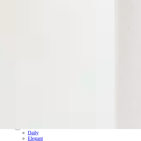
עגילי חישוק
עגילים נופלים
עגילי פנינים
עגילי פירסינג
עגילים ללא חור
צמידים
צמידי טבעת
צמידי טניס
צמידים עדינים
צמידים צבעוניים
תכשיטי זהב 14K
שרשראות זהב 14K
תליוני זהב אמיתי 14K
צמידי זהב 14K
חישוקי זהב 14K
עגילים זהב 14K
פירסינג זהב 14K
שעונים
שעון לגבר
שעון לאישה
קולקציות
Daily
Elegant